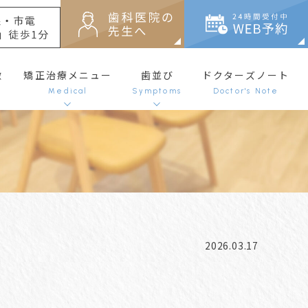
徴
矯正治療メニュー
歯並び
ドクターズノート
Medical
Symptoms
Doctor's Note
おとなの矯正治療
不正咬合について
上顎前突（出っ歯）
中高生の矯正治療
八重歯・叢生（でこぼこ）
空隙歯列（すきっ歯）
こどもの矯正治療
過蓋咬合（かがいこうごう）
開咬（オープンバイト）
補綴前の矯正治療
下顎前突（受け口）
笑顔のお悩み（ガミースマイル）
マウスピース矯正
前歯が大きい
部分矯正（前歯のみが出ている）
2026.03.17
ワイヤー矯正
Eラインが気になる
矯正治療後のフォロー
費用とお支払いについて