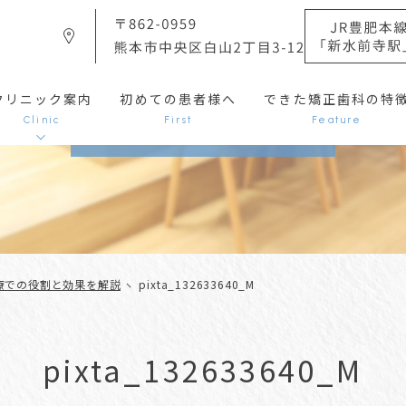
クリニック案内
初めての患者様へ
できた矯正歯科の特
添付ファイル
Clinic
First
Feature
ドクター紹介
クターズインタビュー
感染症対策
採用情報
療での役割と効果を解説
pixta_132633640_M
歯科医院の先生へ
よくある質問
pixta_132633640_M