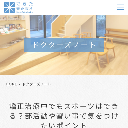
m
ドクターズノート
HOME
ドクターズノート
矯正治療中でもスポーツはでき
る？部活動や習い事で気をつけ
たいポイント