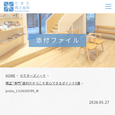
m
添付ファイル
HOME
ドクターズノート
矯正“専門”歯科だからこそ安心できるポイント5選
pixta_132633599_M
2026.05.27